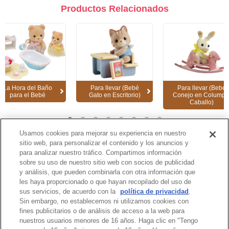
Productos Relacionados
La Hora del Baño
Para llevar (Bebé
Para llevar (Bebé
para el Bebé
Gato en Escritorio)
Conejo en Columpi
Caballo)
1
2
3
4
5
6
7
8
Usamos cookies para mejorar su experiencia en nuestro
sitio web, para personalizar el contenido y los anuncios y
para analizar nuestro tráfico. Compartimos información
Página de Catálogo
sobre su uso de nuestro sitio web con socios de publicidad
y análisis, que pueden combinarla con otra información que
les haya proporcionado o que hayan recopilado del uso de
sus servicios, de acuerdo con la
política de privacidad
.
Sin embargo, no establecemos ni utilizamos cookies con
Inicio de la Página
fines publicitarios o de análisis de acceso a la web para
nuestros usuarios menores de 16 años. Haga clic en "Tengo