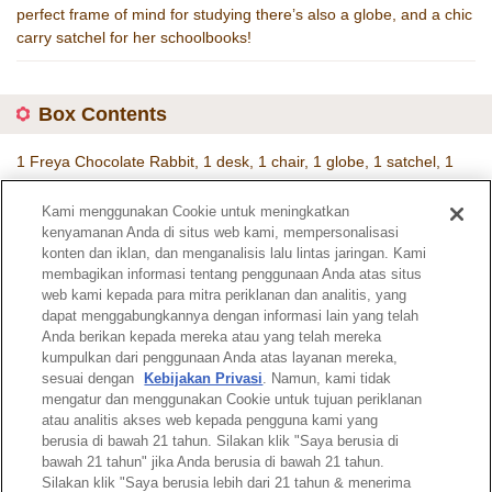
perfect frame of mind for studying there’s also a globe, and a chic
carry satchel for her schoolbooks!
Box Contents
1 Freya Chocolate Rabbit, 1 desk, 1 chair, 1 globe, 1 satchel, 1
side chest, 1 penholder, 1 pink coloured pencil, 1 yellow coloured
pencil, 1 pencil sharpener
Kami menggunakan Cookie untuk meningkatkan
kenyamanan Anda di situs web kami, mempersonalisasi
Item Code :
5016
konten dan iklan, dan menganalisis lalu lintas jaringan. Kami
membagikan informasi tentang penggunaan Anda atas situs
web kami kepada para mitra periklanan dan analitis, yang
Catalogue page
dapat menggabungkannya dengan informasi lain yang telah
Anda berikan kepada mereka atau yang telah mereka
kumpulkan dari penggunaan Anda atas layanan mereka,
sesuai dengan
Kebijakan Privasi
. Namun, kami tidak
mengatur dan menggunakan Cookie untuk tujuan periklanan
atau analitis akses web kepada pengguna kami yang
Top of Page
berusia di bawah 21 tahun. Silakan klik "Saya berusia di
bawah 21 tahun" jika Anda berusia di bawah 21 tahun.
Silakan klik "Saya berusia lebih dari 21 tahun & menerima