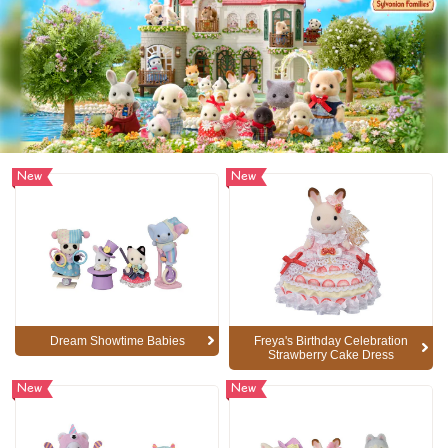
New
New
Dream Showtime Babies
Freya's Birthday Celebration
Strawberry Cake Dress
New
New