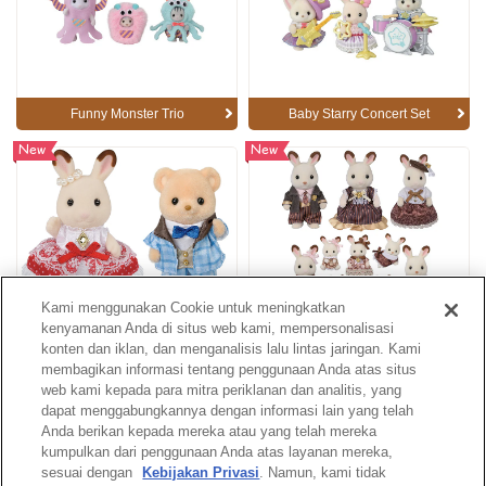
Funny Monster Trio
Baby Starry Concert Set
New
New
Kami menggunakan Cookie untuk meningkatkan
kenyamanan Anda di situs web kami, mempersonalisasi
Anniversary Friends Set -Freya
Chocolate Rabbit Family
& Theo-
Anniversary Set
konten dan iklan, dan menganalisis lalu lintas jaringan. Kami
membagikan informasi tentang penggunaan Anda atas situs
web kami kepada para mitra periklanan dan analitis, yang
dapat menggabungkannya dengan informasi lain yang telah
Catalogue page
Anda berikan kepada mereka atau yang telah mereka
kumpulkan dari penggunaan Anda atas layanan mereka,
sesuai dengan
Kebijakan Privasi
. Namun, kami tidak