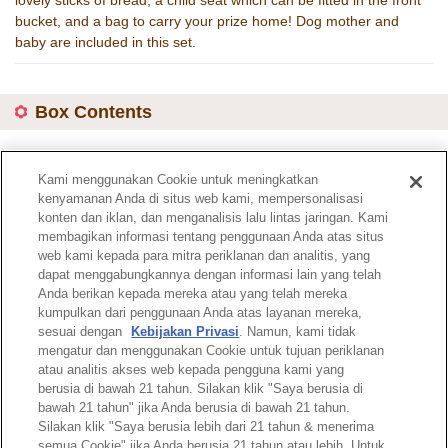
lovely sticks of bread, a child seat which can be fitted in the front
bucket, and a bag to carry your prize home! Dog mother and
baby are included in this set.
Box Contents
Dog Mother and Baby, 1 bicycle, 2 bread, a bread bag, 1 child
seat
Kami menggunakan Cookie untuk meningkatkan
kenyamanan Anda di situs web kami, mempersonalisasi
Item Code :
4281
konten dan iklan, dan menganalisis lalu lintas jaringan. Kami
membagikan informasi tentang penggunaan Anda atas situs
web kami kepada para mitra periklanan dan analitis, yang
dapat menggabungkannya dengan informasi lain yang telah
Catalogue page
Anda berikan kepada mereka atau yang telah mereka
kumpulkan dari penggunaan Anda atas layanan mereka,
sesuai dengan
Kebijakan Privasi
. Namun, kami tidak
mengatur dan menggunakan Cookie untuk tujuan periklanan
atau analitis akses web kepada pengguna kami yang
Top of Page
berusia di bawah 21 tahun. Silakan klik "Saya berusia di
bawah 21 tahun" jika Anda berusia di bawah 21 tahun.
Silakan klik "Saya berusia lebih dari 21 tahun & menerima
semua Cookie" jika Anda berusia 21 tahun atau lebih. Untuk