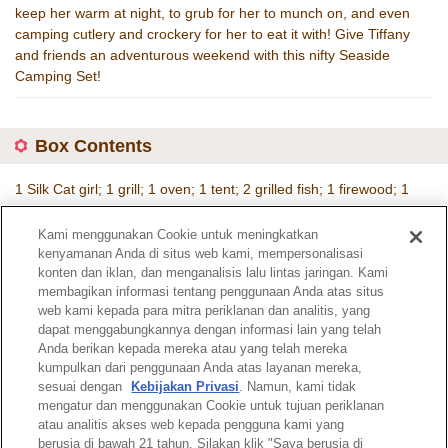
keep her warm at night, to grub for her to munch on, and even
camping cutlery and crockery for her to eat it with! Give Tiffany
and friends an adventurous weekend with this nifty Seaside
Camping Set!
Box Contents
1 Silk Cat girl; 1 grill; 1 oven; 1 tent; 2 grilled fish; 1 firewood; 1
cutting board; 1 knife; 1 tong; 4 plate; 4 fork; 2 onion: 2 corn; 2
pumpkin; 2 potato; 1 sleeping bag
Kami menggunakan Cookie untuk meningkatkan
kenyamanan Anda di situs web kami, mempersonalisasi
Item Code :
5209
konten dan iklan, dan menganalisis lalu lintas jaringan. Kami
membagikan informasi tentang penggunaan Anda atas situs
web kami kepada para mitra periklanan dan analitis, yang
Catalogue page
dapat menggabungkannya dengan informasi lain yang telah
Anda berikan kepada mereka atau yang telah mereka
kumpulkan dari penggunaan Anda atas layanan mereka,
sesuai dengan
Kebijakan Privasi
. Namun, kami tidak
mengatur dan menggunakan Cookie untuk tujuan periklanan
atau analitis akses web kepada pengguna kami yang
Top of Page
berusia di bawah 21 tahun. Silakan klik "Saya berusia di