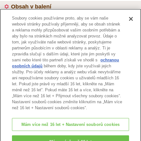
Obsah v balení
Soubory cookies používáme proto, aby se vám naše
Kód :
4464
webové stránky používaly příjemněji, aby se obsah stránek
a reklama mohly přizpůsobovat vašim osobním potřebám a
aby bylo na stránkách možné analyzovat provoz. Údaje o
tom, jak využíváte naše webové stránky, poskytujeme
Stránka katalogu
partnerům působícím v oblasti reklamy a analýz. Ti je
zpravidla slučují s dalším údaji, které jste jim poskytli vy
sami nebo které tito partneři získali ve shodě s
ochranou
osobních údajů
během doby, kdy jste využívali jejich
služby. Pro účely reklamy a analýz webu však nevytváříme
Zpět nahoru
ani nepoužíváme soubory cookies u uživatelů mladších 16
let. Pokud jste právě vy mladší 16 let, klikněte na „Mám
méně než 16 let“. Pokud máte 16 let a více, klikněte na
„Mám více než 16 let + Přijmout všechny soubory cookies“.
Nastavení souborů cookies změníte kliknutím na „Mám více
než 16 let + Nastavení souborů cookies“.
Mám více než 16 let + Nastavení souborů cookies
© EPOCH