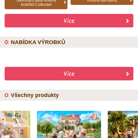
Slavnostní sada Rodina
Rodina dalmatinů
Králíčků Cottontail
Více
NABÍDKA VÝROBKŮ
Více
Všechny produkty