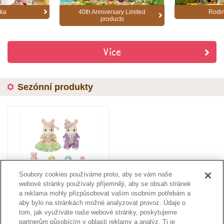
ika
40th Anniversary Limited
Rodin
products
Více
Sezónní produkty
Soubory cookies používáme proto, aby se vám naše
webové stránky používaly příjemněji, aby se obsah stránek
Easter Celebration Set
a reklama mohly přizpůsobovat vašim osobním potřebám a
aby bylo na stránkách možné analyzovat provoz. Údaje o
tom, jak využíváte naše webové stránky, poskytujeme
Více
partnerům působícím v oblasti reklamy a analýz. Ti je