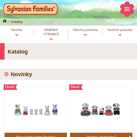
Home
Katalog
Novinky
NABÍDKA
Všechny produkty
Sezónní produkty
VÝROBKŮ
Katalog
Novinky
Nové
Nové