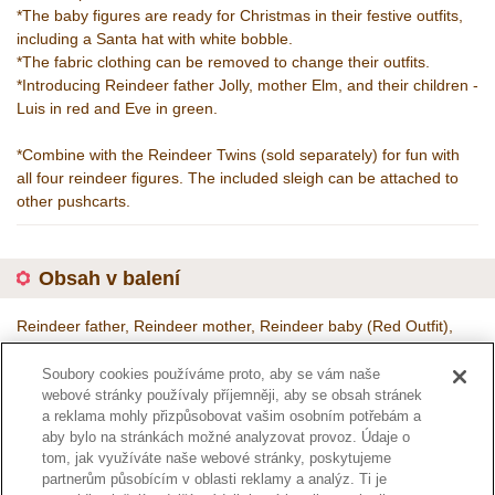
*The baby figures are ready for Christmas in their festive outfits,
including a Santa hat with white bobble.
*The fabric clothing can be removed to change their outfits.
*Introducing Reindeer father Jolly, mother Elm, and their children -
Luis in red and Eve in green.
*Combine with the Reindeer Twins (sold separately) for fun with
all four reindeer figures. The included sleigh can be attached to
other pushcarts.
Obsah v balení
Reindeer father, Reindeer mother, Reindeer baby (Red Outfit),
Reindeer baby (Green Outfit), Hat, Sleigh
Soubory cookies používáme proto, aby se vám naše
Kód :
5692
webové stránky používaly příjemněji, aby se obsah stránek
a reklama mohly přizpůsobovat vašim osobním potřebám a
aby bylo na stránkách možné analyzovat provoz. Údaje o
tom, jak využíváte naše webové stránky, poskytujeme
Stránka katalogu
partnerům působícím v oblasti reklamy a analýz. Ti je