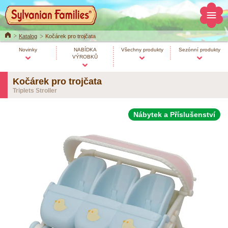
Home
Katalog
Kočárek pro trojčata
Novinky
NABÍDKA
Všechny produkty
Sezónní produkty
VÝROBKŮ
Kočárek pro trojčata
Triplets Stroller
Nábytek a Příslušenství