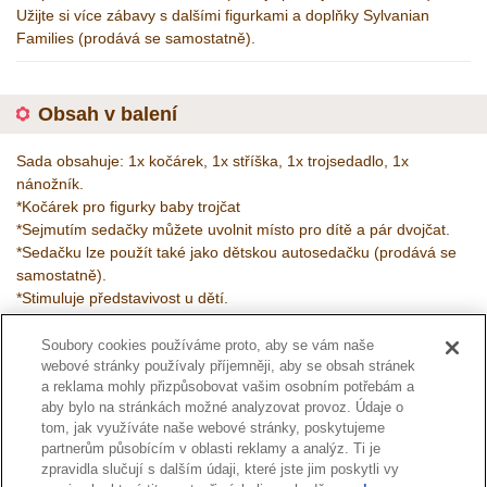
Užijte si více zábavy s dalšími figurkami a doplňky Sylvanian
Families (prodává se samostatně).
Obsah v balení
Sada obsahuje: 1x kočárek, 1x stříška, 1x trojsedadlo, 1x
nánožník.
*Kočárek pro figurky baby trojčat
*Sejmutím sedačky můžete uvolnit místo pro dítě a pár dvojčat.
*Sedačku lze použít také jako dětskou autosedačku (prodává se
samostatně).
*Stimuluje představivost u dětí.
Věk: 3+
Soubory cookies používáme proto, aby se vám naše
Kód :
5533
webové stránky používaly příjemněji, aby se obsah stránek
a reklama mohly přizpůsobovat vašim osobním potřebám a
aby bylo na stránkách možné analyzovat provoz. Údaje o
tom, jak využíváte naše webové stránky, poskytujeme
Stránka katalogu
partnerům působícím v oblasti reklamy a analýz. Ti je
zpravidla slučují s dalším údaji, které jste jim poskytli vy