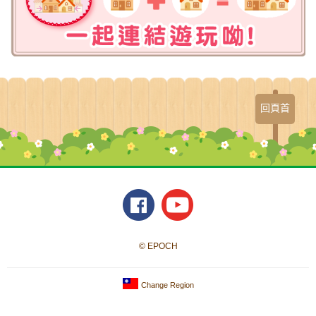
回頁首
© EPOCH
Change Region