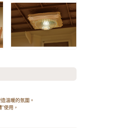
營造溫暖的氛圍。
樓"使用，