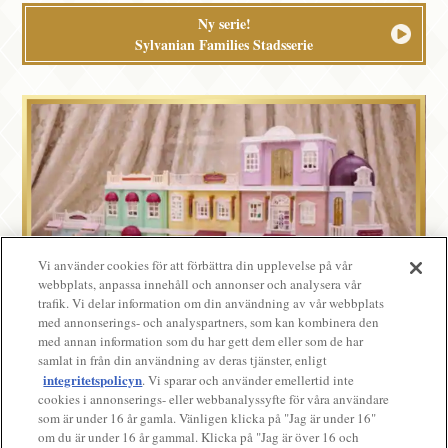
Ny serie!
Sylvanian Families Stadsserie
Vi använder cookies för att förbättra din upplevelse på vår
webbplats, anpassa innehåll och annonser och analysera vår
trafik. Vi delar information om din användning av vår webbplats
med annonserings- och analyspartners, som kan kombinera den
med annan information som du har gett dem eller som de har
Koppla ihop och ha kul!
samlat in från din användning av deras tjänster, enligt
Sylvanian Families Stadsserie
integritetspolicyn
. Vi sparar och använder emellertid inte
cookies i annonserings- eller webbanalyssyfte för våra användare
som är under 16 år gamla. Vänligen klicka på "Jag är under 16"
om du är under 16 år gammal. Klicka på "Jag är över 16 och