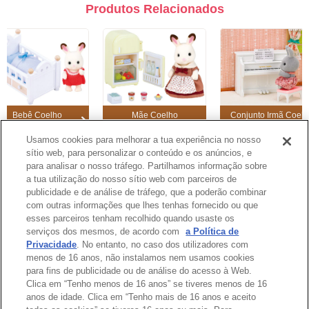
Produtos Relacionados
Bebê Coelho
Mãe Coelho
Conjunto Irmã Coelh
Chocolate e Cama
Chocolate e
com Piano
Geladeira
Usamos cookies para melhorar a tua experiência no nosso
sítio web, para personalizar o conteúdo e os anúncios, e
1
2
3
4
5
6
para analisar o nosso tráfego. Partilhamos informação sobre
a tua utilização do nosso sítio web com parceiros de
publicidade e de análise de tráfego, que a poderão combinar
Catálogo
com outras informações que lhes tenhas fornecido ou que
esses parceiros tenham recolhido quando usaste os
serviços dos mesmos, de acordo com
a Política de
Privacidade
. No entanto, no caso dos utilizadores com
menos de 16 anos, não instalamos nem usamos cookies
para fins de publicidade ou de análise do acesso à Web.
Topo da Página
Clica em “Tenho menos de 16 anos” se tiveres menos de 16
anos de idade. Clica em “Tenho mais de 16 anos e aceito