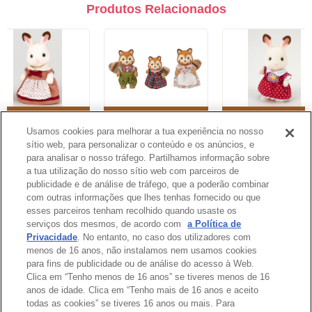
Produtos Relacionados
Chocolate Rabbit
Família dos Pandas-
Chocolate Rabbit Gir
Mother
Vermelhos
Usamos cookies para melhorar a tua experiência no nosso
sítio web, para personalizar o conteúdo e os anúncios, e
1
2
3
4
5
6
7
8
para analisar o nosso tráfego. Partilhamos informação sobre
a tua utilização do nosso sítio web com parceiros de
publicidade e de análise de tráfego, que a poderão combinar
Catálogo
com outras informações que lhes tenhas fornecido ou que
esses parceiros tenham recolhido quando usaste os
serviços dos mesmos, de acordo com
a Política de
Privacidade
. No entanto, no caso dos utilizadores com
menos de 16 anos, não instalamos nem usamos cookies
para fins de publicidade ou de análise do acesso à Web.
Topo da Página
Clica em “Tenho menos de 16 anos” se tiveres menos de 16
anos de idade. Clica em “Tenho mais de 16 anos e aceito
todas as cookies” se tiveres 16 anos ou mais. Para