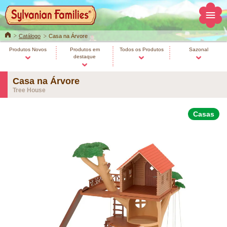
Home
Catálogo
Casa na Árvore
Produtos Novos
Produtos em
Todos os Produtos
Sazonal
destaque
Casa na Árvore
Tree House
Casas