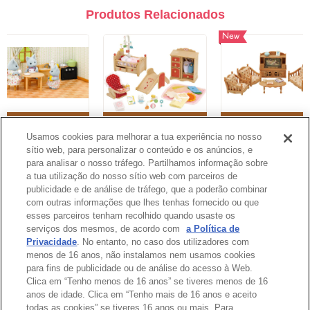
Produtos Relacionados
New
Conjunto de Cozinha
Conjunto de Quarto
Set sala de estar
c/ Irmã Gato
de Bebê
Usamos cookies para melhorar a tua experiência no nosso
sítio web, para personalizar o conteúdo e os anúncios, e
1
2
3
4
5
6
7
8
para analisar o nosso tráfego. Partilhamos informação sobre
a tua utilização do nosso sítio web com parceiros de
publicidade e de análise de tráfego, que a poderão combinar
Catálogo
com outras informações que lhes tenhas fornecido ou que
esses parceiros tenham recolhido quando usaste os
serviços dos mesmos, de acordo com
a Política de
Privacidade
. No entanto, no caso dos utilizadores com
menos de 16 anos, não instalamos nem usamos cookies
para fins de publicidade ou de análise do acesso à Web.
Topo da Página
Clica em “Tenho menos de 16 anos” se tiveres menos de 16
anos de idade. Clica em “Tenho mais de 16 anos e aceito
todas as cookies” se tiveres 16 anos ou mais. Para