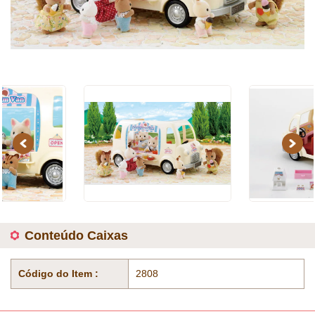
Previous
Next
Conteúdo Caixas
Código do Item :
2808