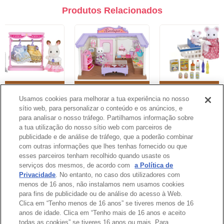
Produtos Relacionados
Loja de Roupas
Boutique
Compras no
Supermercado
Usamos cookies para melhorar a tua experiência no nosso
sítio web, para personalizar o conteúdo e os anúncios, e
1
2
3
4
5
6
7
8
para analisar o nosso tráfego. Partilhamos informação sobre
a tua utilização do nosso sítio web com parceiros de
publicidade e de análise de tráfego, que a poderão combinar
Catálogo
com outras informações que lhes tenhas fornecido ou que
esses parceiros tenham recolhido quando usaste os
serviços dos mesmos, de acordo com
a Política de
Privacidade
. No entanto, no caso dos utilizadores com
menos de 16 anos, não instalamos nem usamos cookies
para fins de publicidade ou de análise do acesso à Web.
Topo da Página
Clica em “Tenho menos de 16 anos” se tiveres menos de 16
anos de idade. Clica em “Tenho mais de 16 anos e aceito
todas as cookies” se tiveres 16 anos ou mais. Para