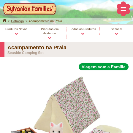
Home
Catálogo
Acampamento na Praia
Produtos Novos
Produtos em
Todos os Produtos
Sazonal
destaque
Acampamento na Praia
Seaside Camping Set
Viagem com a Família