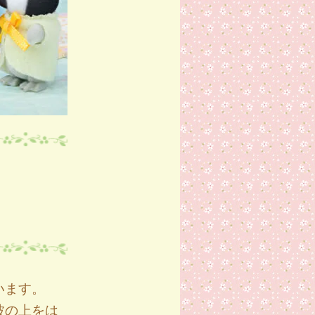
います。
波の上をは