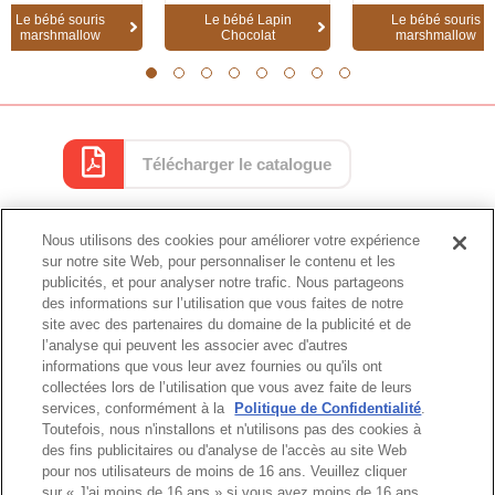
Le bébé souris
Le bébé Lapin
Le bébé souris
marshmallow
Chocolat
marshmallow
1
2
3
4
5
6
7
8
Télécharger le catalogue
Nous utilisons des cookies pour améliorer votre expérience
Catalogue
sur notre site Web, pour personnaliser le contenu et les
publicités, et pour analyser notre trafic. Nous partageons
des informations sur l’utilisation que vous faites de notre
site avec des partenaires du domaine de la publicité et de
l’analyse qui peuvent les associer avec d'autres
Haut de page
informations que vous leur avez fournies ou qu'ils ont
collectées lors de l’utilisation que vous avez faite de leurs
services, conformément à la
Politique de Confidentialité
.
Toutefois, nous n'installons et n'utilisons pas des cookies à
des fins publicitaires ou d'analyse de l'accès au site Web
pour nos utilisateurs de moins de 16 ans. Veuillez cliquer
sur « J'ai moins de 16 ans » si vous avez moins de 16 ans.