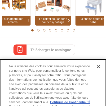
La chambre des
Le coffret boulangerie
La chaise haute pou
enfants
pour cosy cottage
bébé
1
2
3
4
5
6
7
8
Télécharger le catalogue
Nous utilisons des cookies pour améliorer votre expérience
Catalogue
sur notre site Web, pour personnaliser le contenu et les
publicités, et pour analyser notre trafic. Nous partageons
des informations sur l’utilisation que vous faites de notre
site avec des partenaires du domaine de la publicité et de
l’analyse qui peuvent les associer avec d'autres
Haut de page
informations que vous leur avez fournies ou qu'ils ont
collectées lors de l’utilisation que vous avez faite de leurs
services, conformément à la
Politique de Confidentialité
.