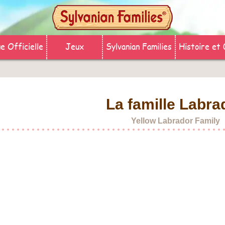
e Officielle
Jeux
Sylvanian Families
Histoire et 
La famille Labra
Yellow Labrador Family