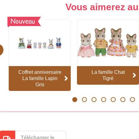
Vous aimerez au
Nouveau
evious
Coffret anniversaire
La famille Chat
La famille Lapin
Tigré
Gris
1
2
3
4
5
6
7
Télécharger le