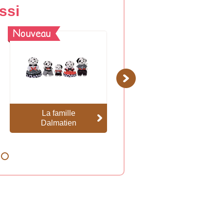
ssi
Nouveau
Next
La famille
La famille Girafe
Dalmatien
8