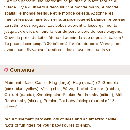
Families passent une merveilleuse journée à la fête foraine du
village. Il y a 4 univers à découvrir : le monde marin, le monde
spatial, le monde féérique et le monde céleste. Actionne les
manivelles pour faire tourner la grande roue et balancer le bateau
au rythme des vagues. Les bébés adorent la fusée qui monte
jusqu’aux étoiles et faire le tour du parc à bord de leurs wagons.
Ouvre la porte du toit château et admire la vue depuis le balcon !
Tu peux placer jusqu’à 30 bébés à l’arrière du parc. Viens jouer
avec nous ! Sylvanian Families – des souvenirs pour la vie.
Contenus
Main unit, Base, Castle, Flag (large), Flag (small) x2, Gondola
(pink, blue, yellow), Viking ship, Wave, Rocket, Go-kart (rabbit),
Go-kart (panda), Shooting star, Pookie Panda baby (sitting), Milk
Rabbit baby (sitting), Persian Cat baby (sitting) (a total of 12
pieces)
*An amusement park with lots of rides and an amazing castle.
*Lots of fun rides for your baby figures to enjoy.