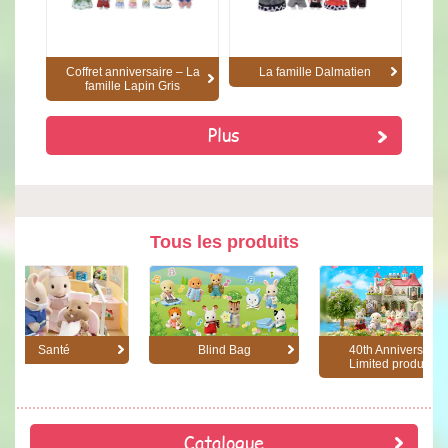
Coffret anniversaire – La
La famille Dalmatien
famille Lapin Gris
Plus
Tous les produits
Santé
Blind Bag
40th Anniversary
Limited products
Catalogue