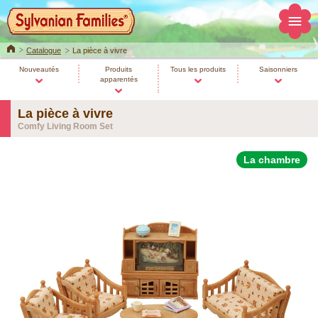
Home
Catalogue
La pièce à vivre
Nouveautés
Produits
Tous les produits
Saisonniers
apparentés
La pièce à vivre
Comfy Living Room Set
La chambre