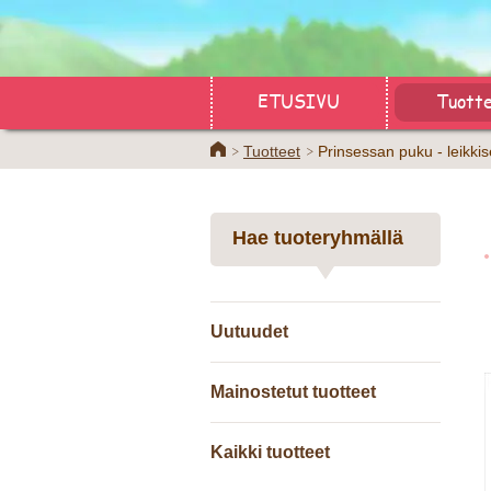
ETUSIVU
Tuott
Home
Tuotteet
Prinsessan puku - leikkise
Hae tuoteryhmällä
Uutuudet
Mainostetut tuotteet
Kaikki tuotteet