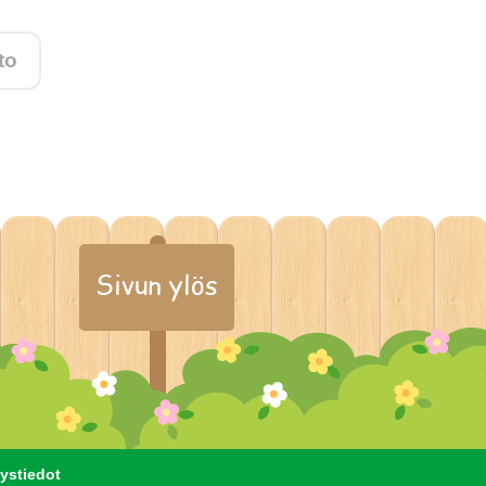
to
Sivun ylös
ystiedot