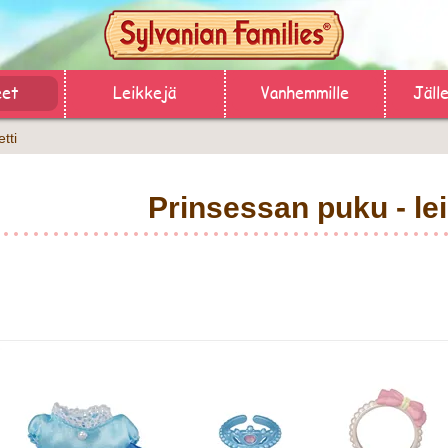
eet
Leikkejä
Vanhemmille
Jäll
tti
Prinsessan puku - lei