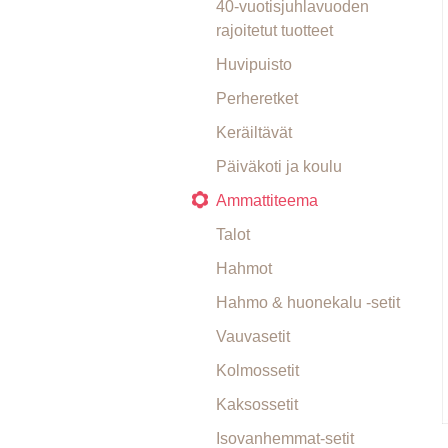
40-vuotisjuhlavuoden
rajoitetut tuotteet
Huvipuisto
Perheretket
Keräiltävät
Päiväkoti ja koulu
Ammattiteema
Talot
Hahmot
Hahmo & huonekalu -setit
Vauvasetit
Kolmossetit
Kaksossetit
Isovanhemmat-setit