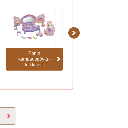
Next
Ponin
Ponin hieno
kampauspöytä -
kampaamo
leikkisetti