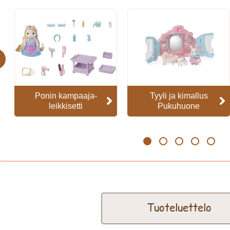
evious
Ponin kampaaja-
Tyyli ja kimallus
leikkisetti
Pukuhuone
1
2
3
4
5
Tuoteluettelo