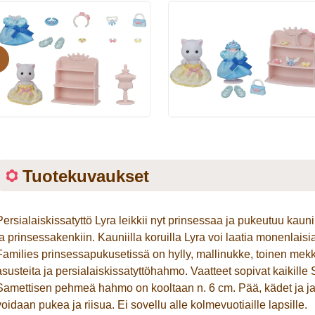
evious
Tuotekuvaukset
Persialaiskissatyttö Lyra leikkii nyt prinsessaa ja pukeutuu ka
ja prinsessakenkiin. Kauniilla koruilla Lyra voi laatia monenlai
Families prinsessapukusetissä on hylly, mallinukke, toinen mekko
asusteita ja persialaiskissatyttöhahmo. Vaatteet sopivat kaikille
Samettisen pehmeä hahmo on kooltaan n. 6 cm. Pää, kädet ja jal
voidaan pukea ja riisua. Ei sovellu alle kolmevuotiaille lapsille.