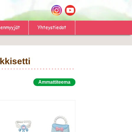
eenmyyjät
Yhteystiedot
kkisetti
Ammattiteema