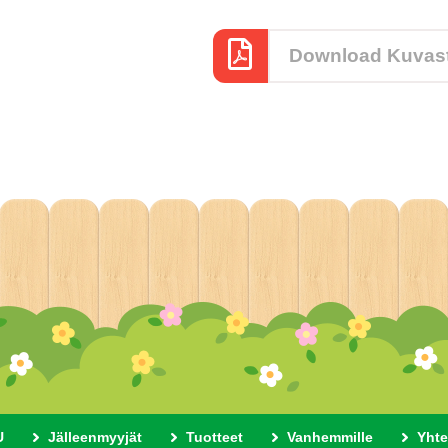
Download Kuvas
U
Jälleenmyyjät
Tuotteet
Vanhemmille
Yhte