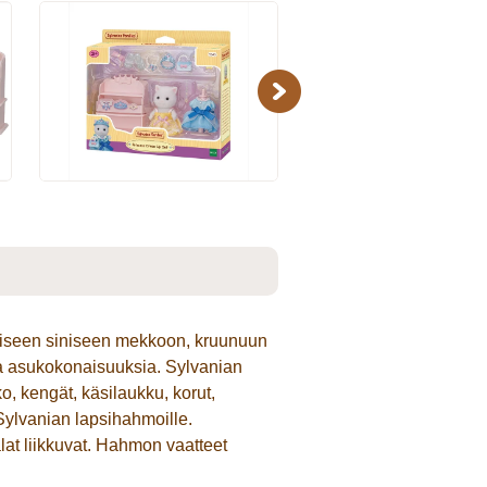
Next
uniiseen siniseen mekkoon, kruunuun
sia asukokonaisuuksia. Sylvanian
, kengät, käsilaukku, korut,
 Sylvanian lapsihahmoille.
at liikkuvat. Hahmon vaatteet