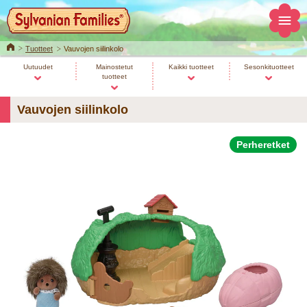
Home
Tuotteet
Vauvojen siilinkolo
Uutuudet
Mainostetut
Kaikki tuotteet
Sesonkituotteet
tuotteet
Vauvojen siilinkolo
Perheretket