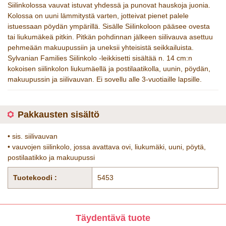
Siilinkolossa vauvat istuvat yhdessä ja punovat hauskoja juonia.
Kolossa on uuni lämmitystä varten, jotteivat pienet palele
istuessaan pöydän ympärillä. Sisälle Siilinkoloon pääsee ovesta
tai liukumäkeä pitkin. Pitkän pohdinnan jälkeen siilivauva asettuu
pehmeään makuupussiin ja uneksii yhteisistä seikkailuista.
Sylvanian Families Siilinkolo -leikkisetti sisältää n. 14 cm:n
kokoisen siilinkolon liukumäellä ja postilaatikolla, uunin, pöydän,
makuupussin ja siilivauvan. Ei sovellu alle 3-vuotiaille lapsille.
Pakkausten sisältö
• sis. siilivauvan
• vauvojen siilinkolo, jossa avattava ovi, liukumäki, uuni, pöytä,
postilaatikko ja makuupussi
Tuotekoodi :
5453
Täydentävä tuote