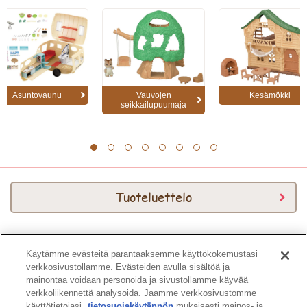
Asuntovaunu
Vauvojen
Kesämökki
seikkailupuumaja
1
2
3
4
5
6
7
8
Tuoteluettelo
Käytämme evästeitä parantaaksemme käyttökokemustasi
Download Kuvasto
verkkosivustollamme. Evästeiden avulla sisältöä ja
mainontaa voidaan personoida ja sivustollamme käyvää
verkkoliikennettä analysoida. Jaamme verkkosivustomme
käyttötietojasi
tietosuojakäytännön
mukaisesti mainos- ja