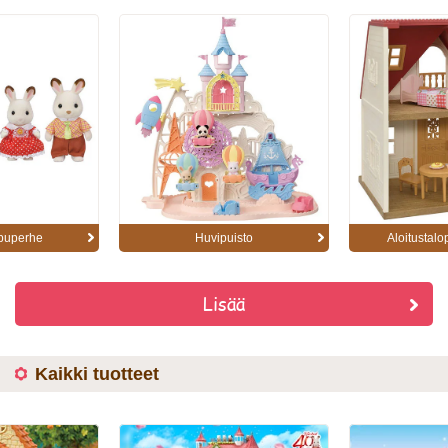
puperhe
Huvipuisto
Aloitustal
Lisää
Kaikki tuotteet