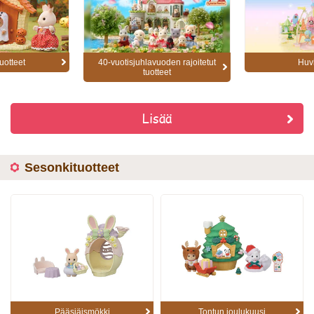
uotteet
40-vuotisjuhlavuoden rajoitetut
Huv
tuotteet
Lisää
Sesonkituotteet
Pääsiäismökki
Tontun joulukuusi