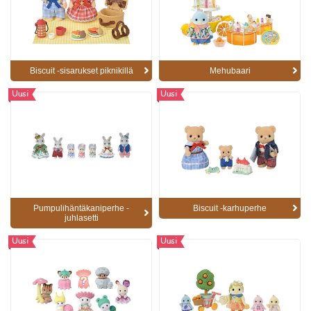
Biscuit -sisarukset piknikillä
Mehubaari
Uusi
Uusi
Pumpulihäntäkaniperhe -
Biscuit -karhuperhe
juhlasetti
Uusi
Uusi