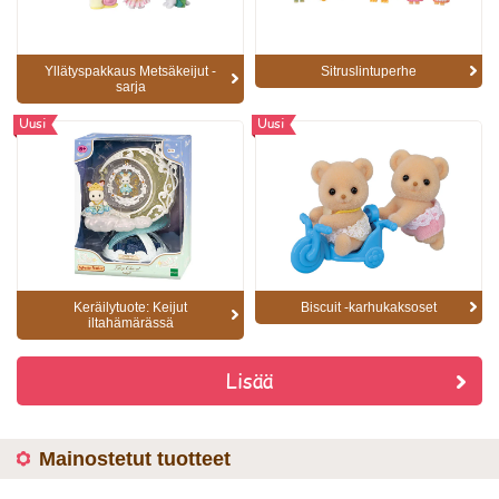
Yllätyspakkaus Metsäkeijut -
Sitruslintuperhe
sarja
Uusi
Uusi
Keräilytuote: Keijut
Biscuit -karhukaksoset
iltahämärässä
Lisää
Mainostetut tuotteet