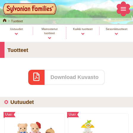
Home
Tuotteet
Uutuudet
Mainostetut
Kaikki tuotteet
Sesonkituotteet
tuotteet
Tuotteet
Download Kuvasto
Uutuudet
Uusi
Uusi