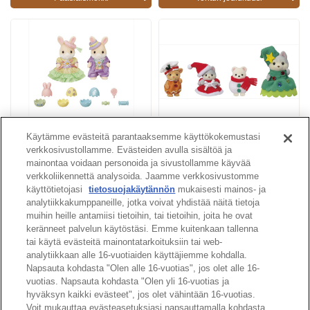
Pääsiäisjuhla - setti
Hyvää joulua ystävät
Käytämme evästeitä parantaaksemme käyttökokemustasi
verkkosivustollamme. Evästeiden avulla sisältöä ja
mainontaa voidaan personoida ja sivustollamme käyvää
Lisää
verkkoliikennettä analysoida. Jaamme verkkosivustomme
käyttötietojasi
tietosuojakäytännön
mukaisesti mainos- ja
analytiikkakumppaneille, jotka voivat yhdistää näitä tietoja
muihin heille antamiisi tietoihin, tai tietoihin, joita he ovat
keränneet palvelun käytöstäsi. Emme kuitenkaan tallenna
Sivun ylös
tai käytä evästeitä mainontatarkoituksiin tai web-
analytiikkaan alle 16-vuotiaiden käyttäjiemme kohdalla.
Napsauta kohdasta "Olen alle 16-vuotias", jos olet alle 16-
vuotias. Napsauta kohdasta "Olen yli 16-vuotias ja
hyväksyn kaikki evästeet", jos olet vähintään 16-vuotias.
Voit mukauttaa evästeasetuksiasi napsauttamalla kohdasta