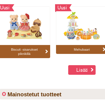
Uusi
Uusi
Biscuit -sisarukset
Mehubaari
piknikillä
Lisää
Mainostetut tuotteet