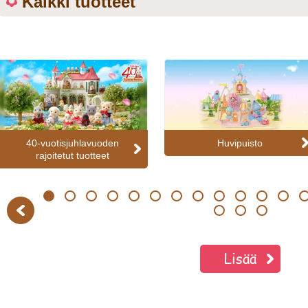
Kaikki tuotteet
40-vuotisjuhlavuoden
Huvipuisto
rajoitetut tuotteet
1
2
3
4
5
6
7
8
9
10
11
12
13
Previous
20
21
22
Lisää