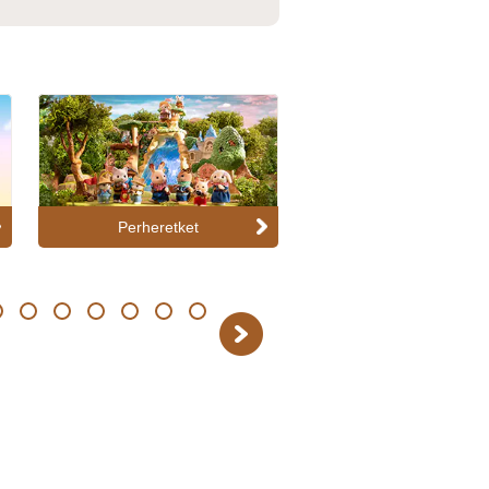
Perheretket
Keräiltävät
14
15
16
17
18
19
Next