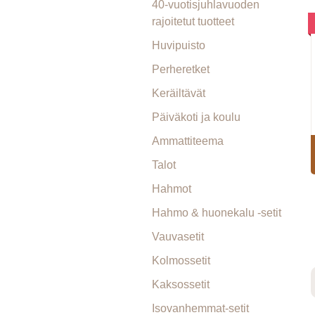
40-vuotisjuhlavuoden
rajoitetut tuotteet
Huvipuisto
Perheretket
Keräiltävät
Päiväkoti ja koulu
Ammattiteema
Talot
Hahmot
Hahmo & huonekalu -setit
Vauvasetit
Kolmossetit
Kaksossetit
Isovanhemmat-setit