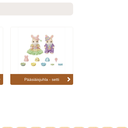
Pääsiäisjuhla - setti