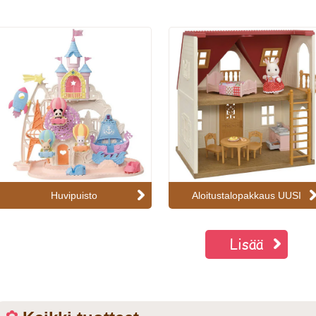
Huvipuisto
Aloitustalopakkaus UUSI
Lisää