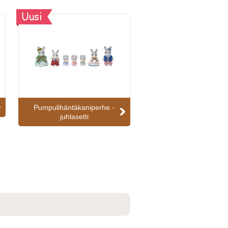
Uusi
Pumpulihäntäkaniperhe -
juhlasetti