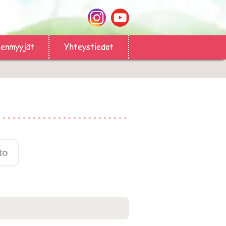
eenmyyjät
Yhteystiedot
to