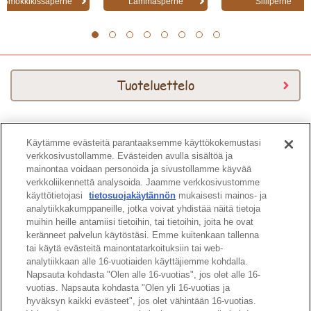
Smokkikissaperhe
Lammasperhe
Siiliperhe
1
2
3
4
5
6
7
8
Tuoteluettelo
Käytämme evästeitä parantaaksemme käyttökokemustasi
Download Kuvasto
verkkosivustollamme. Evästeiden avulla sisältöä ja
mainontaa voidaan personoida ja sivustollamme käyvää
verkkoliikennettä analysoida. Jaamme verkkosivustomme
käyttötietojasi
tietosuojakäytännön
mukaisesti mainos- ja
analytiikkakumppaneille, jotka voivat yhdistää näitä tietoja
muihin heille antamiisi tietoihin, tai tietoihin, joita he ovat
keränneet palvelun käytöstäsi. Emme kuitenkaan tallenna
Sivun ylös
tai käytä evästeitä mainontatarkoituksiin tai web-
analytiikkaan alle 16-vuotiaiden käyttäjiemme kohdalla.
Napsauta kohdasta "Olen alle 16-vuotias", jos olet alle 16-
vuotias. Napsauta kohdasta "Olen yli 16-vuotias ja
hyväksyn kaikki evästeet", jos olet vähintään 16-vuotias.