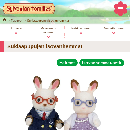
Home
Tuotteet
Suklaapupujen isovanhemmat
Uutuudet
Mainostetut
Kaikki tuotteet
Sesonkituotteet
tuotteet
Suklaapupujen isovanhemmat
Hahmot
Isovanhemmat-setit