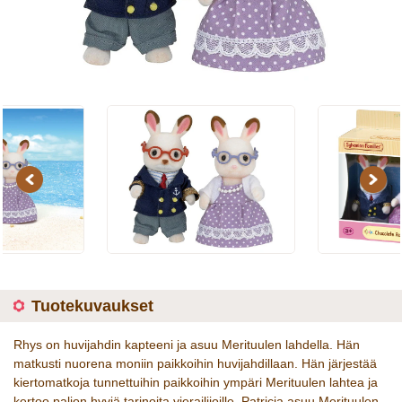
Previous
Next
Tuotekuvaukset
Rhys on huvijahdin kapteeni ja asuu Merituulen lahdella. Hän
matkusti nuorena moniin paikkoihin huvijahdillaan. Hän järjestää
kiertomatkoja tunnettuihin paikkoihin ympäri Merituulen lahtea ja
kertoo paljon hyviä tarinoita vierailijoille. Patricia asuu Merituulen