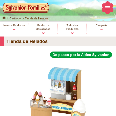
Home
Catálogo
Tienda de Helados
Nuevos Productos
Productos
Todos los
Campaña
destacados
Productos
Tienda de Helados
De paseo por la Aldea Sylvanian