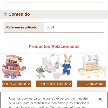
Contenido
Referencia artículo :
5054
Productos Relacionados
Carrito de Caramelos
Set Dentista Country
Candy Wagon
1
2
3
4
5
6
7
8
Usamos cookies para mejorar su experiencia en nuestro
sitio web, para personalizar el contenido y los anuncios y
para analizar nuestro tráfico. Compartimos información