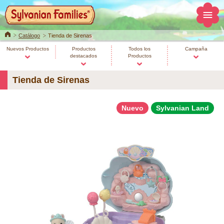
Home
Catálogo
Tienda de Sirenas
Nuevos Productos
Productos
Todos los
Campaña
destacados
Productos
Tienda de Sirenas
Nuevo
Sylvanian Land