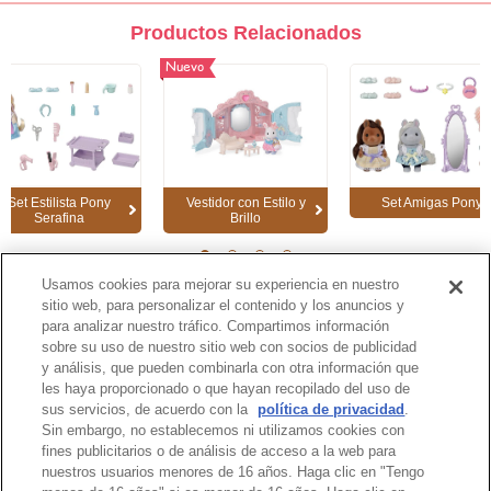
Productos Relacionados
Nuevo
Set Estilista Pony
Vestidor con Estilo y
Set Amigas Pony
Serafina
Brillo
1
2
3
4
Usamos cookies para mejorar su experiencia en nuestro
sitio web, para personalizar el contenido y los anuncios y
para analizar nuestro tráfico. Compartimos información
Página de Catálogo
sobre su uso de nuestro sitio web con socios de publicidad
y análisis, que pueden combinarla con otra información que
les haya proporcionado o que hayan recopilado del uso de
sus servicios, de acuerdo con la
política de privacidad
.
Sin embargo, no establecemos ni utilizamos cookies con
Inicio de la Página
fines publicitarios o de análisis de acceso a la web para
nuestros usuarios menores de 16 años. Haga clic en "Tengo