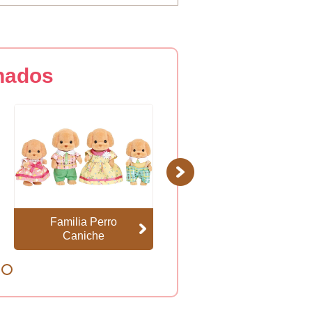
nados
Next
Familia Perro
Familia Oso Polar
Caniche
8