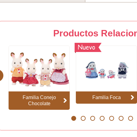
Productos Relacio
Nuevo
evious
Familia Conejo
Familia Foca
Chocolate
1
2
3
4
5
6
7