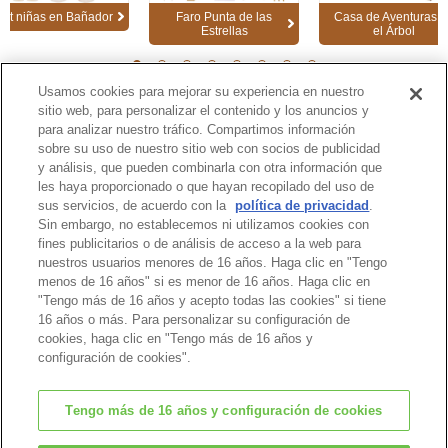
Set niñas en Bañador
Faro Punta de las
Casa de Aventuras e
Estrellas
el Árbol
1
2
3
4
5
6
7
8
Usamos cookies para mejorar su experiencia en nuestro
sitio web, para personalizar el contenido y los anuncios y
para analizar nuestro tráfico. Compartimos información
Página de Catálogo
sobre su uso de nuestro sitio web con socios de publicidad
y análisis, que pueden combinarla con otra información que
les haya proporcionado o que hayan recopilado del uso de
sus servicios, de acuerdo con la
política de privacidad
.
Sin embargo, no establecemos ni utilizamos cookies con
Inicio de la Página
fines publicitarios o de análisis de acceso a la web para
nuestros usuarios menores de 16 años. Haga clic en "Tengo
menos de 16 años" si es menor de 16 años. Haga clic en
"Tengo más de 16 años y acepto todas las cookies" si tiene
16 años o más. Para personalizar su configuración de
cookies, haga clic en "Tengo más de 16 años y
configuración de cookies".
Tengo más de 16 años y configuración de cookies
© EPOCH