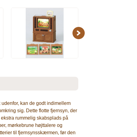
Next
t udenfor, kan de godt indimellem
ring sig. Dette flotte fjernsyn, der
med ekstra rummelig skabsplads på
per, mørkebrune højttalere og
erier til fjernsynsskærmen, før den