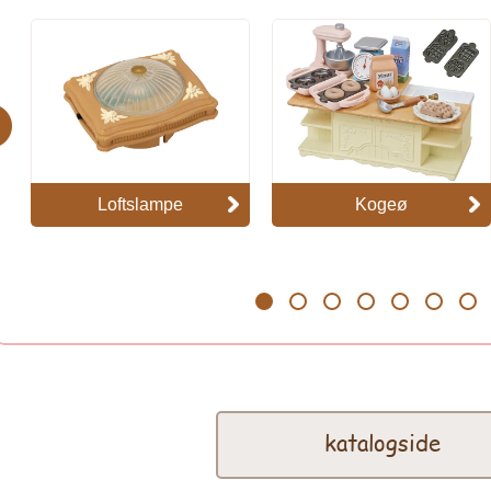
evious
Loftslampe
Kogeø
1
2
3
4
5
6
7
katalogside