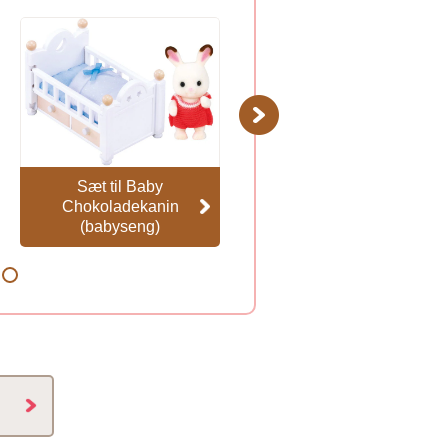
Next
Sæt til Baby
Toiletsæt
Chokoladekanin
(babyseng)
8