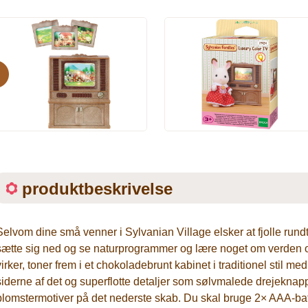
evious
produktbeskrivelse
Selvom dine små venner i Sylvanian Village elsker at fjolle rund
sætte sig ned og se naturprogrammer og lære noget om verden omk
virker, toner frem i et chokoladebrunt kabinet i traditionel stil 
siderne af det og superflotte detaljer som sølvmalede drejeknap
blomstermotiver på det nederste skab. Du skal bruge 2× AAA-batt