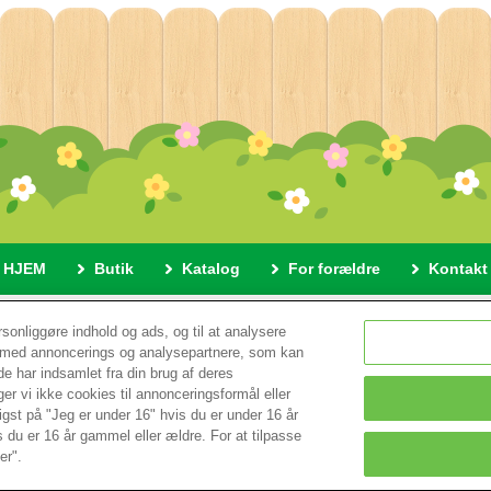
HJEM
Butik
Katalog
For forældre
Kontakt
ette netsted
Betingelser og vilkår
Cookies
Cookieindstill
ersonliggøre indhold og ads, og til at analysere
te med annoncerings og analysepartnere, som kan
 har indsamlet fra din brug af deres
© EPOCH
ger vi ikke cookies til annonceringsformål eller
igst på "Jeg er under 16" hvis du er under 16 år
 du er 16 år gammel eller ældre. For at tilpasse
Change Region
er".