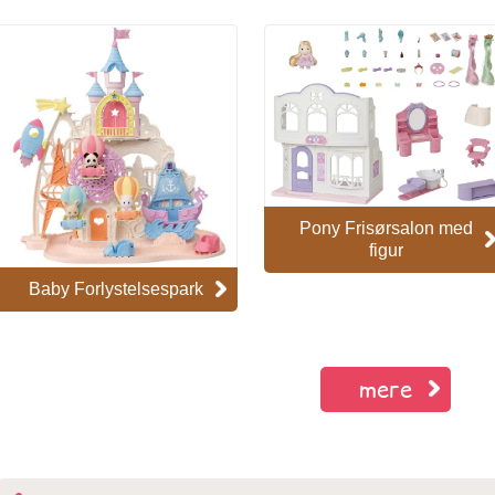
Pony Frisørsalon med
figur
Baby Forlystelsespark
mere