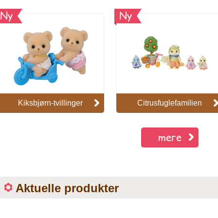
Ny
Ny
Kiksbjørn-tvillinger
Citrusfuglefamilien
mere
Aktuelle produkter