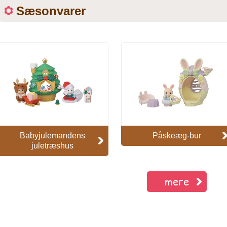
Sæsonvarer
Babyjulemandens
Påskeæg-bur
juletræshus
mere