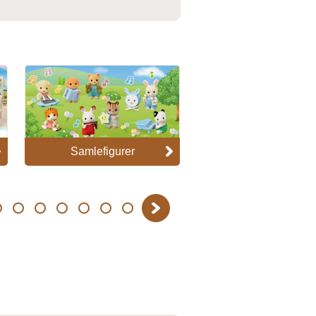
Samlefigurer
Sunny castle nurs
Next
14
15
16
17
18
19