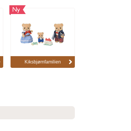
Ny
Kiksbjørnfamilien