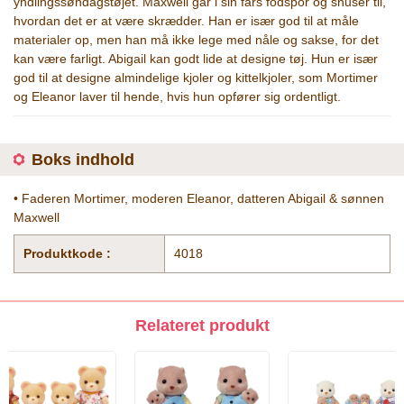
yndlingssøndagstøjet. Maxwell går i sin fars fodspor og snuser til,
hvordan det er at være skrædder. Han er især god til at måle
materialer op, men han må ikke lege med nåle og sakse, for det
kan være farligt. Abigail kan godt lide at designe tøj. Hun er især
god til at designe almindelige kjoler og kittelkjoler, som Mortimer
og Eleanor laver til hende, hvis hun opfører sig ordentligt.
Boks indhold
• Faderen Mortimer, moderen Eleanor, datteren Abigail & sønnen
Maxwell
Produktkode :
4018
Relateret produkt