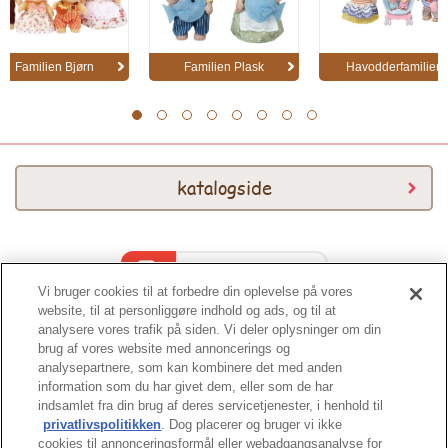
Familien Bjørn
Familien Plask
Havodderfamilien
1
2
3
4
5
6
7
8
katalogside
Katalog 2026
Vi bruger cookies til at forbedre din oplevelse på vores
website, til at personliggøre indhold og ads, og til at
analysere vores trafik på siden. Vi deler oplysninger om din
brug af vores website med annoncerings og
analysepartnere, som kan kombinere det med anden
information som du har givet dem, eller som de har
indsamlet fra din brug af deres servicetjenester, i henhold til
Toppen af siden
privatlivspolitikken
. Dog placerer og bruger vi ikke
cookies til annonceringsformål eller webadgangsanalyse for