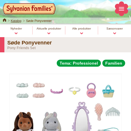
Home
Katalog
Søde Ponyvenner
Nyheder
Aktuelle produkter
Alle produkter
Sæsonvarer
Søde Ponyvenner
Pony Friends Set
Tema: Professionel
Familien