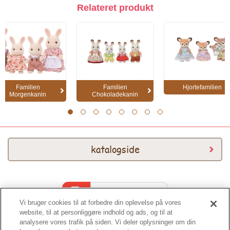
Relateret produkt
Familien
Familien
Hjortefamilien
Morgenkanin
Chokoladekanin
1
2
3
4
5
6
7
8
katalogside
Katalog 2026
Vi bruger cookies til at forbedre din oplevelse på vores
website, til at personliggøre indhold og ads, og til at
analysere vores trafik på siden. Vi deler oplysninger om din