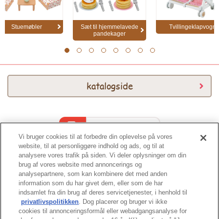
Stuemøbler
Sæt til hjemmelavede
Tvillingeklapvogn
pandekager
1
2
3
4
5
6
7
8
katalogside
Katalog 2026
Vi bruger cookies til at forbedre din oplevelse på vores
website, til at personliggøre indhold og ads, og til at
analysere vores trafik på siden. Vi deler oplysninger om din
brug af vores website med annoncerings og
analysepartnere, som kan kombinere det med anden
information som du har givet dem, eller som de har
indsamlet fra din brug af deres servicetjenester, i henhold til
Toppen af siden
privatlivspolitikken
. Dog placerer og bruger vi ikke
cookies til annonceringsformål eller webadgangsanalyse for