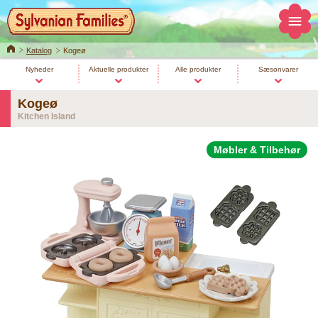
Home
Katalog
Kogeø
Nyheder
Aktuelle produkter
Alle produkter
Sæsonvarer
Kogeø
Kitchen Island
Møbler & Tilbehør