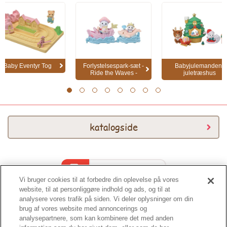
Baby Eventyr Tog
Forlystelsespark-sæt -
Babyjulemandens
Ride the Waves -
juletræshus
1
2
3
4
5
6
7
8
katalogside
Katalog 2026
Vi bruger cookies til at forbedre din oplevelse på vores
website, til at personliggøre indhold og ads, og til at
analysere vores trafik på siden. Vi deler oplysninger om din
brug af vores website med annoncerings og
analysepartnere, som kan kombinere det med anden