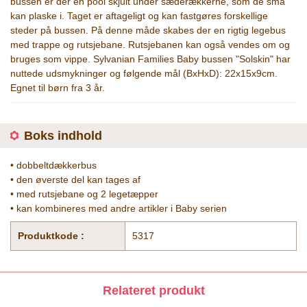
bussen er der en pool skjult under sæderækkerne, som de små
kan plaske i. Taget er aftageligt og kan fastgøres forskellige
steder på bussen. På denne måde skabes der en rigtig legebus
med trappe og rutsjebane. Rutsjebanen kan også vendes om og
bruges som vippe. Sylvanian Families Baby bussen "Solskin" har
nuttede udsmykninger og følgende mål (BxHxD): 22x15x9cm.
Egnet til børn fra 3 år.
Boks indhold
• dobbeltdækkerbus
• den øverste del kan tages af
• med rutsjebane og 2 legetæpper
• kan kombineres med andre artikler i Baby serien
Produktkode :
5317
Relateret produkt