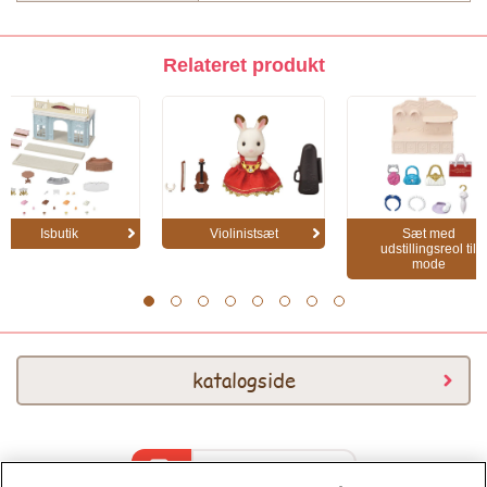
Relateret produkt
Isbutik
Violinistsæt
Sæt med
udstillingsreol til
mode
1
2
3
4
5
6
7
8
katalogside
Katalog 2026