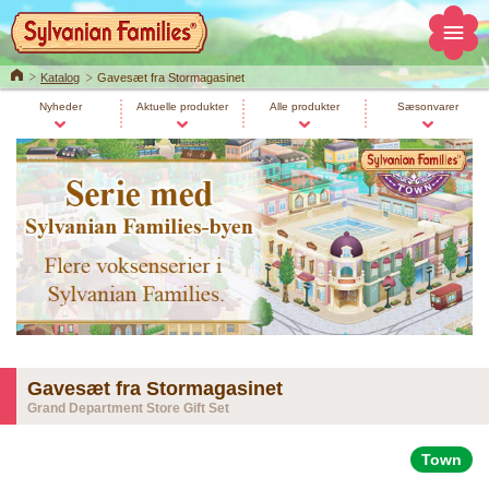
Home
Katalog
Gavesæt fra Stormagasinet
Nyheder
Aktuelle produkter
Alle produkter
Sæsonvarer
Gavesæt fra Stormagasinet
Grand Department Store Gift Set
Town