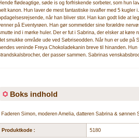
Hende flødeagtige, søde is og forfriskende sorbeter, som hun lave
helt kanon. Hun laver de mest fantastiske isvafler med 5 kugler 
opdagelsesrejsende, når han bliver stor. Han kan godt lide at 
venner på Eventyrøen. Han gør sommetider sine forældre nervøse
smutte ind i mørke huler. Der er fut i Sabrina, der elsker at køre
det smukke område ude ved Søbriseodden. Når hun er ude på 
hendes veninde Freya Chokoladekanin breve til hinanden. Hun
strandskalsbrocher, der passer sammen. Sabrinas venskabsbroch
Boks indhold
• Faderen Simon, moderen Amelia, datteren Sabrina & sønnen
Produktkode :
5180