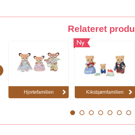
Relateret produ
Ny
evious
Hjortefamilien
Kiksbjørnfamilien
1
2
3
4
5
6
7