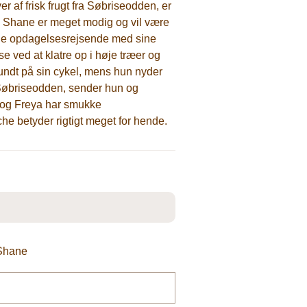
r af frisk frugt fra Søbriseodden, er
i. Shane er meget modig og vil være
lege opdagelsesrejsende med sine
 ved at klatre op i høje træer og
 rundt på sin cykel, mens hun nyder
Søbriseodden, sender hun og
 og Freya har smukke
e betyder rigtigt meget for hende.
 Shane