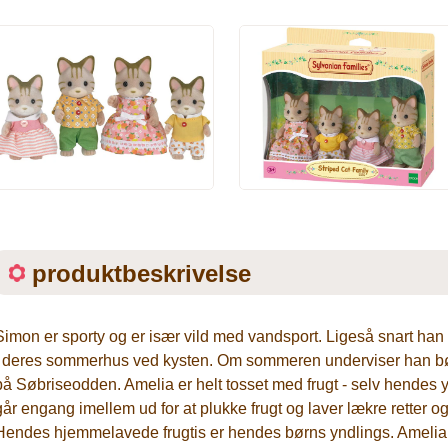
produktbeskrivelse
Simon er sporty og er især vild med vandsport. Ligeså snart han 
i deres sommerhus ved kysten. Om sommeren underviser han børn
på Søbriseodden. Amelia er helt tosset med frugt - selv hendes 
går engang imellem ud for at plukke frugt og laver lækre retter og
Hendes hjemmelavede frugtis er hendes børns yndlings. Amelia