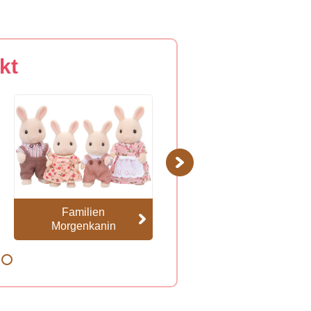
kt
Next
Familien
Familien Rensdyr
Morgenkanin
8