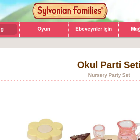
og
Oyun
Ebeveynler için
Mağ
Okul Parti Set
Nursery Party Set