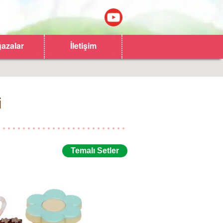
azalar
İletişim
i
Temalı Setler