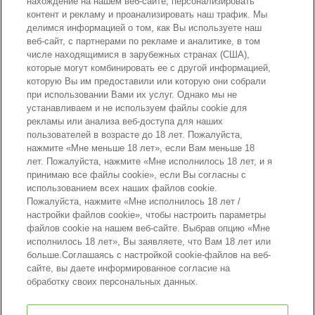
нахождение на нашем веб-сайте, персонализировать
готовить еще более вкусный шоколад и сделаю
контент и рекламу и проанализировать наш трафик. Мы
делимся информацией о том, как Вы используете наш
всех еще более счастливыми", - решила она.
веб-сайт, с партнерами по рекламе и аналитике, в том
числе находящимися в зарубежных странах (США),
которые могут комбинировать ее с другой информацией,
которую Вы им предоставили или которую они собрали
при использовании Вами их услуг. Однако мы не
устанавливаем и не используем файлы cookie для
рекламы или анализа веб-доступа для наших
пользователей в возрасте до 18 лет. Пожалуйста,
нажмите «Мне меньше 18 лет», если Вам меньше 18
лет. Пожалуйста, нажмите «Мне исполнилось 18 лет, и я
принимаю все файлы cookie», если Вы согласны с
использованием всех наших файлов cookie.
Пожалуйста, нажмите «Мне исполнилось 18 лет /
настройки файлов cookie», чтобы настроить параметры
файлов cookie на нашем веб-сайте. Выбрав опцию «Мне
исполнилось 18 лет», Вы заявляете, что Вам 18 лет или
больше.Соглашаясь с настройкой cookie-файлов на веб-
сайте, вы даете информированное согласие на
Конец
обработку своих персональных данных.
ПРИМЕЧАНИЕ