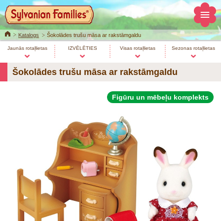
Home
Katalogs
Šokolādes trušu māsa ar rakstāmgaldu
Jaunās rotaļlietas
IZVĒLĒTIES
Visas rotaļlietas
Sezonas rotaļlietas
Šokolādes trušu māsa ar rakstāmgaldu
Figūru un mēbeļu komplekts