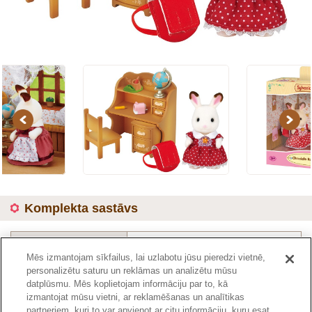
Previous
Next
Komplekta sastāvs
Preces kods :
5016
Mēs izmantojam sīkfailus, lai uzlabotu jūsu pieredzi vietnē,
personalizētu saturu un reklāmas un analizētu mūsu
datplūsmu. Mēs koplietojam informāciju par to, kā
Kataloga lapa
izmantojat mūsu vietni, ar reklamēšanas un analītikas
partneriem, kuri to var apvienot ar citu informāciju, kuru esat