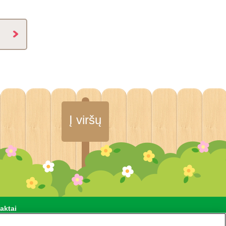
Į viršų
aktai