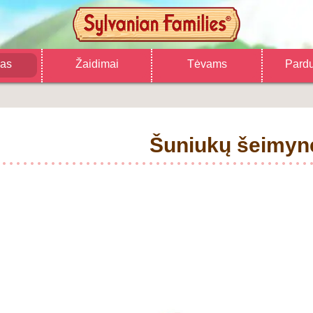
gas
Žaidimai
Tėvams
Pard
Šuniukų šeimyn