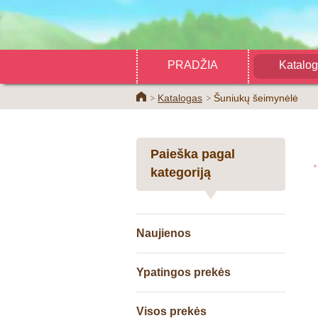
PRADŽIA
Katalo
Home
Katalogas
Šuniukų šeimynėlė
Paieška pagal
kategoriją
Naujienos
Ypatingos prekės
Visos prekės