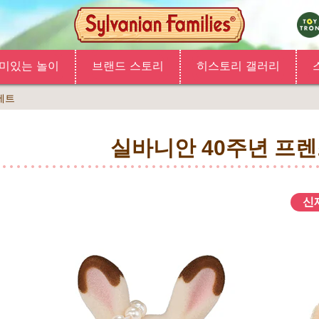
미있는 놀이
브랜드 스토리
히스토리 갤러리
세트
실바니안 40주년 프렌
신