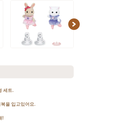
Next
 세트.
레복을 입고있어요.
개!