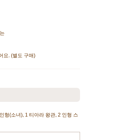
서는
요. (별도 구매)
형(소녀), 1 티아라 왕관, 2 인형 스