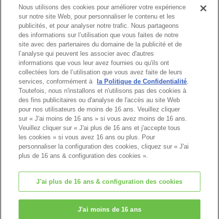
Nous utilisons des cookies pour améliorer votre expérience
“Il est parti !” crient-ils.
sur notre site Web, pour personnaliser le contenu et les
publicités, et pour analyser notre trafic. Nous partageons
Mais en regardant vers les rochers, les
des informations sur l’utilisation que vous faites de notre
enfants apercoivent un énorme trou.
site avec des partenaires du domaine de la publicité et de
“Il y a un trou ! ” dit la fille lapin chocolat,
l’analyse qui peuvent les associer avec d'autres
informations que vous leur avez fournies ou qu'ils ont
“Je me demande où il mène”
collectées lors de l’utilisation que vous avez faite de leurs
dit le fils écureuil roux. En observant le trou,
services, conformément à
la Politique de Confidentialité
.
les enfants étaient à nouveau très excités.
Toutefois, nous n'installons et n'utilisons pas des cookies à
des fins publicitaires ou d'analyse de l'accès au site Web
“Allons-y ! Allons explorer cela de plus près
pour nos utilisateurs de moins de 16 ans. Veuillez cliquer
!”
sur « J'ai moins de 16 ans » si vous avez moins de 16 ans.
dit le fils Chat tigré. Et la nouvelle aventure
Veuillez cliquer sur « J'ai plus de 16 ans et j'accepte tous
des enfants débuta...
les cookies » si vous avez 16 ans ou plus. Pour
personnaliser la configuration des cookies, cliquez sur « J'ai
plus de 16 ans & configuration des cookies ».
FIN
NOTICE
J'ai plus de 16 ans & configuration des cookies
Page d'accueil
J'ai moins de 16 ans